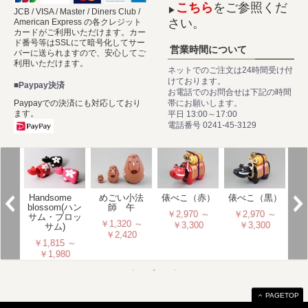
こちら
をご参照くだ
▶
JCB / VISA / Master / Diners Club /
さい。
American Express の各クレジット
カードがご利用いただけます。カー
ド番号等はSSLにて暗号化してサー
営業時間について
バーに送られますので、安心してご
利用いただけます。
ネットでのご注文は24時間受け付
けております。
■Paypay決済
お電話でのお問合せは下記の時間
帯にお願いします。
Paypayでの決済にも対応しており
ます。
平日 13:00～17:00
電話番号 0241-45-3129
こ 2
Handsome
めごい小法
俵べこ（赤）
獅
俵べこ（黒）
料無
blossom(ハン
師 午
￥2,970 ～
￥
￥2,970 ～
外
サム・ブロッ
￥1,320 ～
￥3,300
￥3,300
サム)
 ～
￥2,420
￥1,815 ～
5
￥1,980
PAGETOP