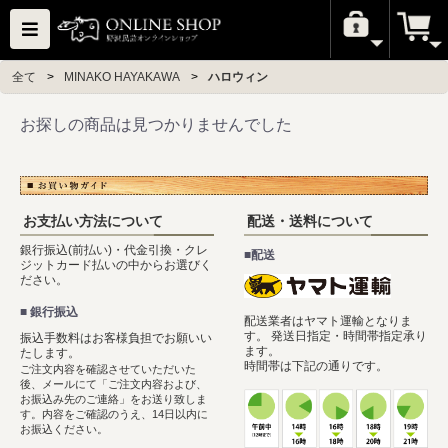
全て
>
MINAKO HAYAKAWA
>
ハロウィン
お探しの商品は見つかりませんでした
お支払い方法について
配送・送料について
銀行振込(前払い)・代金引換・クレ
■配送
ジットカード払いの中からお選びく
ださい。
■ 銀行振込
配送業者はヤマト運輸となりま
す。 発送日指定・時間帯指定承り
振込手数料はお客様負担でお願いい
ます。
たします。
時間帯は下記の通りです。
ご注文内容を確認させていただいた
後、メールにて「ご注文内容および、
お振込み先のご連絡」をお送り致しま
す。内容をご確認のうえ、14日以内に
お振込ください。