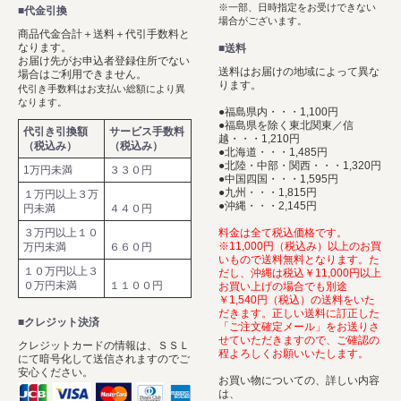
※一部、日時指定をお受けできない
■代金引換
場合がございます。
商品代金合計＋送料＋代引手数料と
なります。
■送料
お届け先がお申込者登録住所でない
送料はお届けの地域によって異な
場合はご利用できません。
ります。
代引き手数料はお支払い総額により異
なります。
●福島県内・・・1,100円
●福島県を除く東北関東／信
代引き引換額
サービス手数料
越・・・1,210円
（税込み）
（税込み）
●北海道・・・1,485円
●北陸・中部・関西・・・1,320円
1万円未満
３３０円
●中国四国・・・1,595円
●九州・・・1,815円
１万円以上３万
●沖縄・・・2,145円
円未満
４４０円
３万円以上１０
料金は全て税込価格です。
※11,000円（税込み）以上のお買
万円未満
６６０円
いもので送料無料となります。た
１０万円以上３
だし、沖縄は税込￥11,000円以上
０万円未満
１１００円
お買い上げの場合でも別途
￥1,540円（税込）の送料をいた
だきます。正しい送料に訂正した
■クレジット決済
「ご注文確定メール」をお送りさ
せていただきますので、ご確認の
クレジットカードの情報は、ＳＳＬ
程よろしくお願いいたします。
にて暗号化して送信されますのでご
安心ください。
お買い物についての、詳しい内容
は、